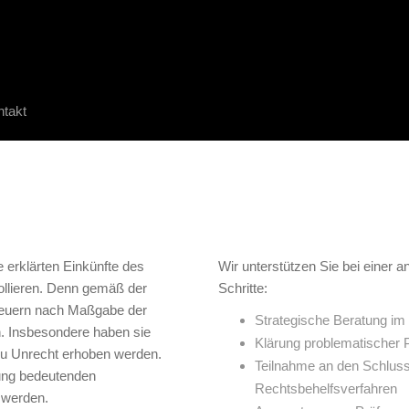
ntakt
e erklärten Einkünfte des
Wir unterstützen Sie bei einer 
ollieren. Denn gemäß der
Schritte:
teuern nach Maßgabe der
Strategische Beratung im 
. Insbesondere haben sie
Klärung problematischer 
 zu Unrecht erhoben werden.
Teilnahme an den Schluss
rung bedeutenden
Rechtsbehelfsverfahren
t werden.