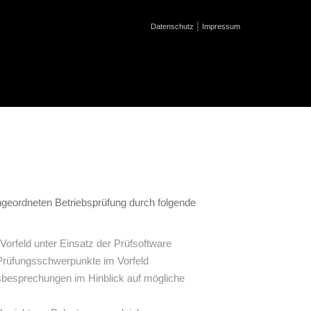
|
Datenschutz
Impressum
angeordneten Betriebsprüfung durch folgende
Vorfeld unter Einsatz der Prüfsoftware
Prüfungsschwerpunkte im Vorfeld
besprechungen im Hinblick auf mögliche