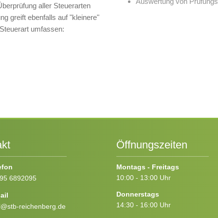
Auswertung von Prüfungsb
Überprüfung aller Steuerarten
 greift ebenfalls auf "kleinere"
 Steuerart umfassen:
kt
Öffnungszeiten
efon
Montags - Freitags
10:00 - 13:00 Uhr
95 6892095
Donnerstags
ail
14:30 - 16:00 Uhr
l@stb-reichenberg.de