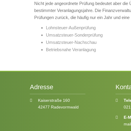
Nicht jede angeordnete Prüfung bedeutet aber die 
bestimmter Veranlagungsjahre. Die Finanzverwaltung
Prüfungen zurück, die häufig nur ein Jahr und eine
Lohnsteuer-Außenprüfung
Umsatzsteuer-Sonderprüfung
Umsatzsteuer-Nachschau
Betriebsnahe Veranlagung
Adresse
Konta
Kaiserstraße 160
Tel
42477 Radevormwald
021
E-M
mai